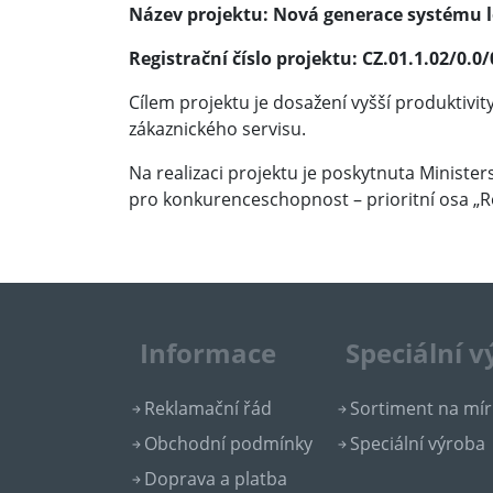
Název projektu: Nová generace systému lo
Registrační číslo projektu: CZ.01.1.02/0.0
Cílem projektu je dosažení vyšší produktivi
zákaznického servisu.
Na realizaci projektu je poskytnuta Minist
pro konkurenceschopnost – prioritní osa „R
Informace
Speciální 
Reklamační řád
Sortiment na mír
Obchodní podmínky
Speciální výroba
Doprava a platba