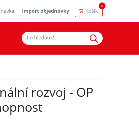
0
dnávka
Import objednávky
Košík
ální rozvoj - OP
hopnost