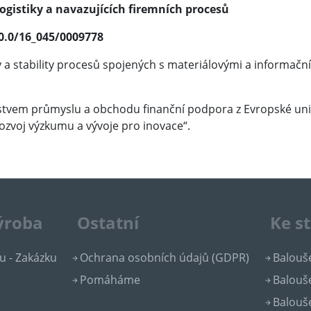
gistiky a navazujících firemních procesů
/0.0/16_045/0009778
ty a stability procesů spojených s materiálovými a informačn
erstvem průmyslu a obchodu finanční podpora z Evropské un
ozvoj výzkumu a vývoje pro inovace“.
výroba
Ostatní
Ke s
u - Zakázku
Ochrana osobních údajů (GDPR)
Balouše
Pomáháme
Balouše
Balouše