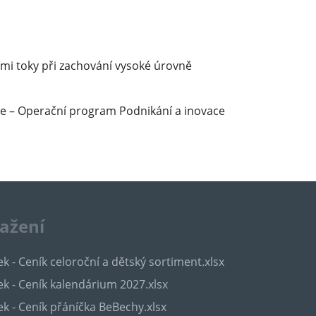
ími toky při zachování vysoké úrovně
ie – Operační program Podnikání a inovace
tažení
k - Ceník celoroční a dětský sortiment.xlsx
k - Ceník kalendárium 2027.xlsx
k - Ceník přáníčka BeBechy.xlsx