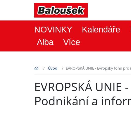
NOVINKY
Kalendáře
Alba
Více
Úvod
EVROPSKÁ UNIE - Evropský fond pro r
EVROPSKÁ UNIE - E
Podnikání a info