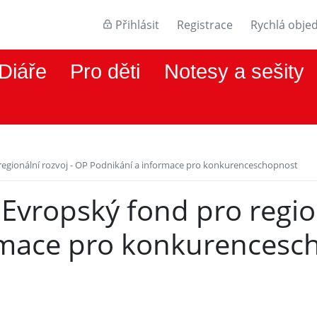
Přihlásit
Registrace
Rychlá obje
Diáře
Pro děti
Notesy a sešity
egionální rozvoj - OP Podnikání a informace pro konkurenceschopnost
vropský fond pro region
rmace pro konkurencesc