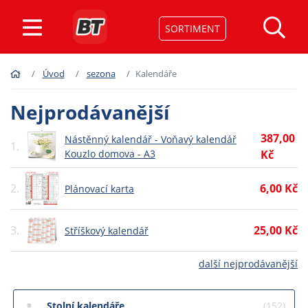
SORTIMENT
Úvod
sezona
Kalendáře
Nejprodávanější
387,00
Nástěnný kalendář - Voňavý kalendář
1.
Kouzlo domova - A3
Kč
2.
6,00 Kč
Plánovací karta
3.
25,00 Kč
Stříškový kalendář
další nejprodávanější
Stolní kalendáře
(152)