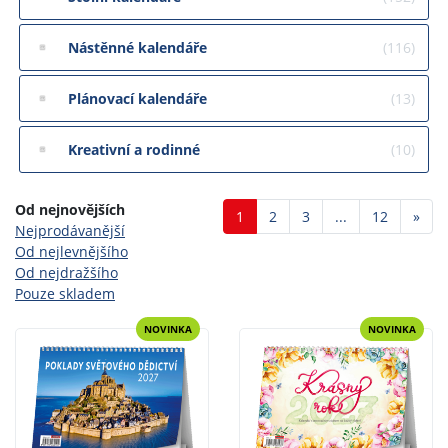
Nástěnné kalendáře
(116)
Plánovací kalendáře
(13)
Kreativní a rodinné
(10)
Od nejnovějších
Dalš
1
2
3
...
12
»
Nejprodávanější
Od nejlevnějšího
Od nejdražšího
Pouze skladem
NOVINKA
NOVINKA