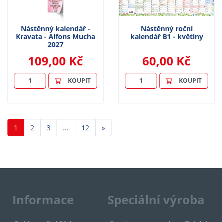
Nástěnný kalendář -
Nástěnný roční
Kravata - Alfons Mucha
kalendář B1 - květiny
2027
109,00 Kč
60,00 Kč
KOUPIT
KOUPIT
Další
1
2
3
...
12
»
Informace
Speciální výroba