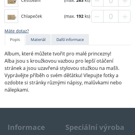
Cestování
(max.
263
ks)
Chlapeček
(max.
192
ks)
Máte dotaz?
Popis
Materiál
Další informace
Album, které můžete tvořit pro malé princezny!
Alba jsou s kroužkovou vazbou pro lepší otáčení
stránek a jsou uzavřená stylovou stužkou na mašli.
Vyprávějte příběh o svém děťátku! Vlepujte fotky a
ozdobte si stránky různými nápisy, malůvkami nebo
nálepkami.
Informace
Speciální výroba