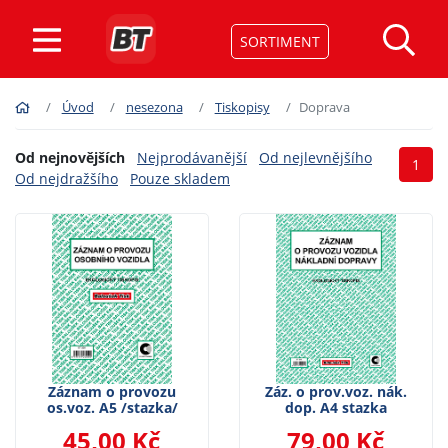
SORTIMENT
Úvod
nesezona
Tiskopisy
Doprava
Od nejnovějších
Nejprodávanější
Od nejlevnějšího
1
Od nejdražšího
Pouze skladem
Záznam o provozu
Záz. o prov.voz. nák.
os.voz. A5 /stazka/
dop. A4 stazka
45,00 Kč
79,00 Kč