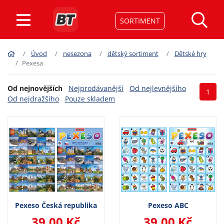
SORTIMENT
Úvod
nesezona
dětský sortiment
Dětské hry
Pexesa
Od nejnovějších
Nejprodávanější
Od nejlevnějšího
1
Od nejdražšího
Pouze skladem
Pexeso Česká republika
Pexeso ABC
39,00 Kč
39,00 Kč