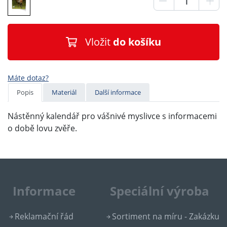
Vložit
do košíku
Máte dotaz?
Popis
Materiál
Další informace
Nástěnný kalendář pro vášnivé myslivce s informacemi
o době lovu zvěře.
Informace
Speciální výroba
Reklamační řád
Sortiment na míru - Zakázku