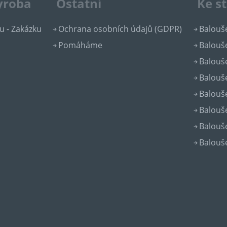
výroba
Ostatní
Ke s
u - Zakázku
Ochrana osobních údajů (GDPR)
Balouše
Pomáháme
Balouše
Balouše
Balouše
Balouše
Balouše
Balouše
Balouše