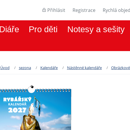
Přihlásit
Registrace
Rychlá obje
Diáře
Pro děti
Notesy a sešity
Úvod
sezona
Kalendáře
Nástěnné kalendáře
Obrázkové