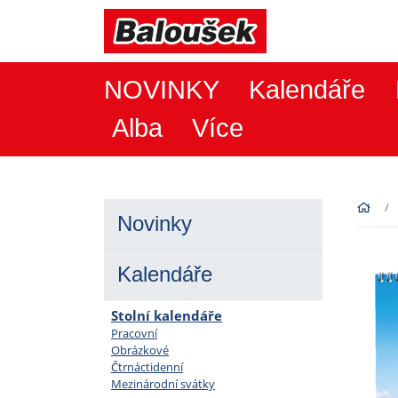
NOVINKY
Kalendáře
Alba
Více
Novinky
Kalendáře
Stolní kalendáře
Pracovní
Obrázkové
Čtrnáctidenní
Mezinárodní svátky