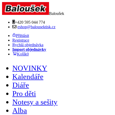
Baloušek
+420 595 044 774
eshop@balousektisk.cz
Přihlásit
Registrace
Rychlá objednávka
Import objednávky
Košík
0
NOVINKY
Kalendáře
Diáře
Pro děti
Notesy a sešity
Alba