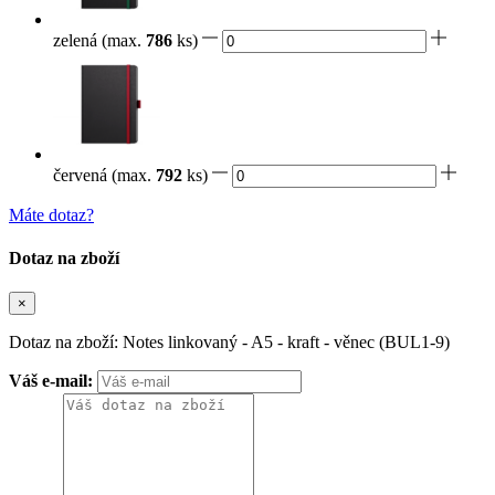
zelená
(max.
786
ks)
červená
(max.
792
ks)
Máte dotaz?
Dotaz na zboží
×
Dotaz na zboží: Notes linkovaný - A5 - kraft - věnec (BUL1-9)
Váš e-mail: