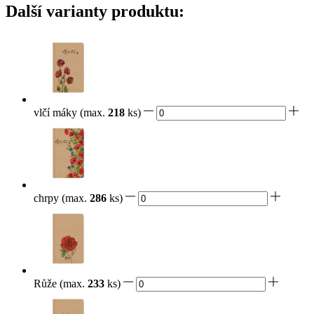
Další varianty produktu:
vlčí máky
(max.
218
ks)
chrpy
(max.
286
ks)
Růže
(max.
233
ks)