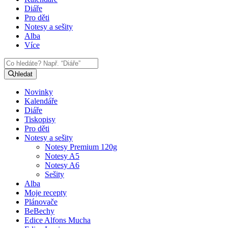
Diáře
Pro děti
Notesy a sešity
Alba
Více
hledat
Novinky
Kalendáře
Diáře
Tiskopisy
Pro děti
Notesy a sešity
Notesy Premium 120g
Notesy A5
Notesy A6
Sešity
Alba
Moje recepty
Plánovače
BeBechy
Edice Alfons Mucha