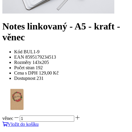
Notes linkovaný - A5 - kraft -
věnec
Kód
BUL1-9
EAN
8595179234513
Rozměry
143x205
Počet stran
192
Cena s DPH
129,00 Kč
Dostupnost
231
věnec
Vložit
do košíku