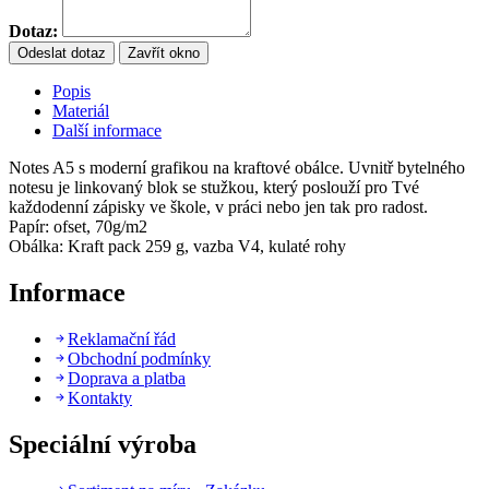
Dotaz:
Odeslat dotaz
Zavřít okno
Popis
Materiál
Další informace
Notes A5 s moderní grafikou na kraftové obálce. Uvnitř bytelného
notesu je linkovaný blok se stužkou, který poslouží pro Tvé
každodenní zápisky ve škole, v práci nebo jen tak pro radost.
Papír: ofset, 70g/m2
Obálka: Kraft pack 259 g, vazba V4, kulaté rohy
Informace
Reklamační řád
Obchodní podmínky
Doprava a platba
Kontakty
Speciální výroba