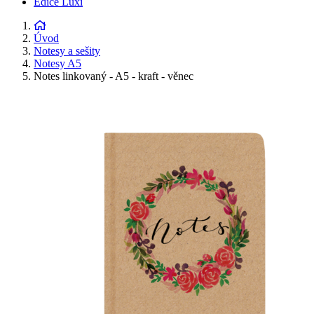
Edice Luxi
Úvod
Notesy a sešity
Notesy A5
Notes linkovaný - A5 - kraft - věnec