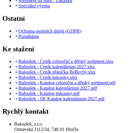
Sortiment na míru - Zakázku
Speciální výroba
Ostatní
Ochrana osobních údajů (GDPR)
Pomáháme
Ke stažení
Baloušek - Ceník celoroční a dětský sortiment.xlsx
Baloušek - Ceník kalendárium 2027.xlsx
Baloušek - Ceník přáníčka BeBechy.xlsx
Baloušek - Ceník tiskopisy.xlsx
Baloušek - Katalog celoroční a dětský sortiment.pdf
Baloušek - Katalog kalendárium 2027.pdf
Baloušek - Katalog tiskopisy.pdf
Baloušek - SK Katalog kalendárium 2027.pdf
Rychlý kontakt
Baloušek, s.r.o.
Ostravská 1112/34, 748 01 Hlučín