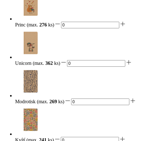
Princ
(max.
276
ks)
Unicorn
(max.
362
ks)
Modrotisk
(max.
269
ks)
Kvítí
(max.
241
ks)