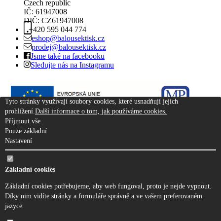
Czech republic
IČ: 61947008
DIČ: CZ61947008
+420
595 044 774
eshop@balousektisk.cz
prodej@balousektisk.cz
Jsme také na facebooku
Sledujte nás na Instagramu
Tyto stránky využívají soubory cookies, které usnadňují jejich
prohlížení.
Další informace o tom, jak používáme cookies.
Příjmout vše
Pouze základní
Nastavení
Základní cookies
Základní cookies potřebujeme, aby web fungoval, proto je nejde vypnout.
Díky nim vidíte stránky a formuláře správně a ve vašem preferovaném
jazyce.