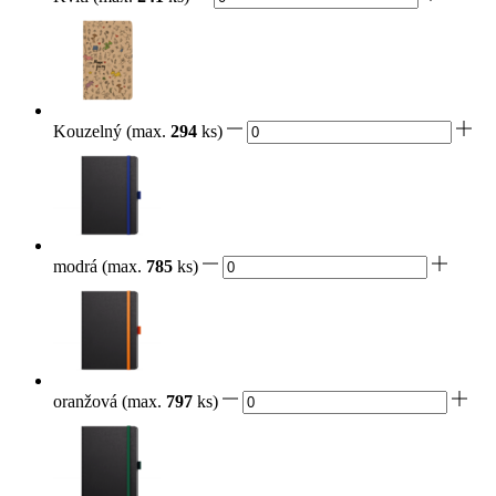
Kouzelný
(max.
294
ks)
modrá
(max.
785
ks)
oranžová
(max.
797
ks)