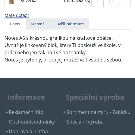
veverka
(max.
452
ks)
Máte dotaz?
Popis
Materiál
Další informace
Notes A6 s krásnou grafikou na kraftové obálce.
Uvnitř je linkovaný blok, který Ti poslouží ve škole, v
práci nebo jen tak na Tvé poznámky.
Notes je bytelný, proto jej můžeš vzít všude s sebou.
Informace
Speciální výroba
Reklamační řád
Sortiment na míru - Zakázku
Obchodní podmínky
Speciální výroba
Doprava a platba