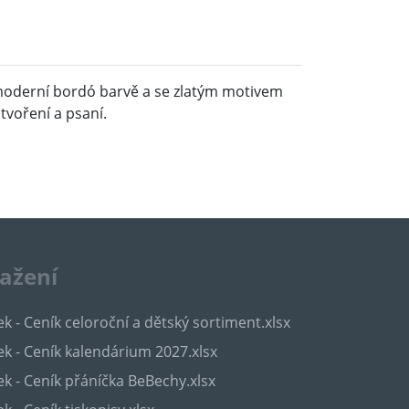
moderní bordó barvě a se zlatým motivem
tvoření a psaní.
tažení
k - Ceník celoroční a dětský sortiment.xlsx
k - Ceník kalendárium 2027.xlsx
k - Ceník přáníčka BeBechy.xlsx