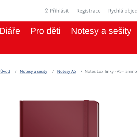
Přihlásit
Registrace
Rychlá obje
Diáře
Pro děti
Notesy a sešity
Úvod
Notesy a sešity
Notesy A5
Notes Luxi linky - A5 - lamin