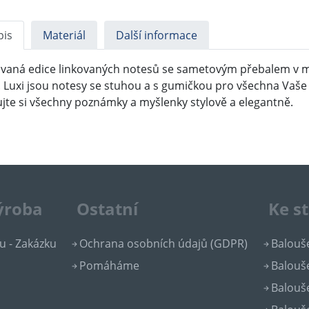
pis
Materiál
Další informace
ovaná edice linkovaných notesů se sametovým přebalem v 
 Luxi jsou notesy se stuhou a s gumičkou pro všechna Vaše 
ujte si všechny poznámky a myšlenky stylově a elegantně.
výroba
Ostatní
Ke s
u - Zakázku
Ochrana osobních údajů (GDPR)
Balouše
Pomáháme
Balouše
Balouše