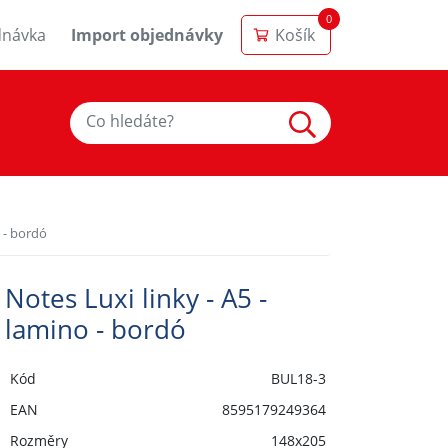
0
dnávka
Import objednávky
Košík
o - bordó
Notes Luxi linky - A5 -
lamino - bordó
Kód
BUL18-3
EAN
8595179249364
Rozměry
148x205