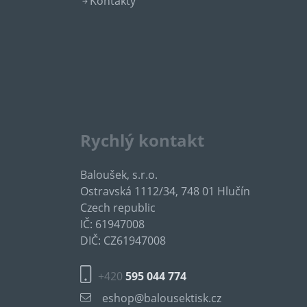
Kontakty
Rychlý kontakt
Baloušek, s.r.o.
Ostravská 1112/34, 748 01 Hlučín
Czech republic
IČ: 61947008
DIČ: CZ61947008
+420
595 044 774
eshop@balousektisk.cz