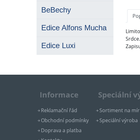
BeBechy
Po
Edice Alfons Mucha
Limit
Srdce.
Edice Luxi
Zapis
Informace
Speciální 
Reklamační řád
Sortiment na mír
Obchodní podmínky
Speciální výroba
Doprava a platba