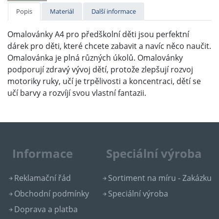
Popis
Materiál
Další informace
Omalovánky A4 pro předškolní děti jsou perfektní
dárek pro děti, které chcete zabavit a navíc něco naučit.
Omalovánka je plná různých úkolů. Omalovánky
podporují zdravý vývoj dětí, protože zlepšují rozvoj
motoriky ruky, učí je trpělivosti a koncentraci, dětí se
učí barvy a rozvíjí svou vlastní fantazii.
Informace
Speciální výroba
Reklamační řád
Sortiment na míru - Zakázku
Obchodní podmínky
Speciální výroba
Doprava a platba