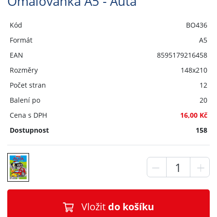
Omalovánka A5 - Auta
Kód
BO436
Formát
A5
EAN
8595179216458
Rozměry
148x210
Počet stran
12
Balení po
20
Cena s DPH
16,00 Kč
Dostupnost
158
Vložit
do košíku