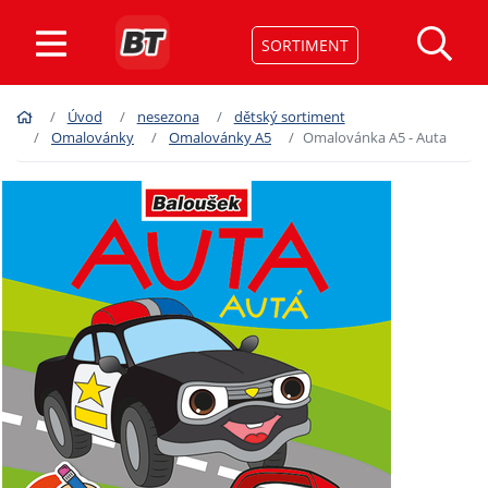
SORTIMENT
Úvod
nesezona
dětský sortiment
Omalovánky
Omalovánky A5
Omalovánka A5 - Auta