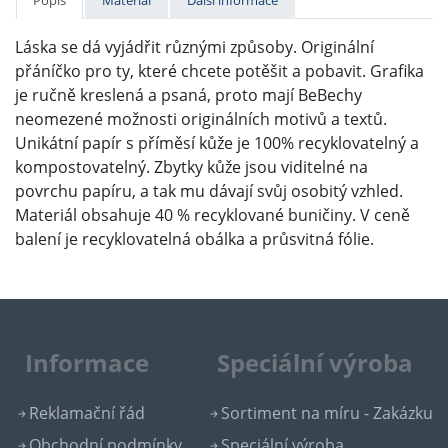
Popis
Materiál
Další informace
Láska se dá vyjádřit různými způsoby. Originální
přáníčko pro ty, které chcete potěšit a pobavit. Grafika
je ručně kreslená a psaná, proto mají BeBechy
neomezené možnosti originálních motivů a textů.
Unikátní papír s příměsí kůže je 100% recyklovatelný a
kompostovatelný. Zbytky kůže jsou viditelné na
povrchu papíru, a tak mu dávají svůj osobitý vzhled.
Materiál obsahuje 40 % recyklované buničiny. V ceně
balení je recyklovatelná obálka a průsvitná fólie.
Informace
Speciální výroba
Reklamační řád
Sortiment na míru - Zakázku
Obchodní podmínky
Speciální výroba