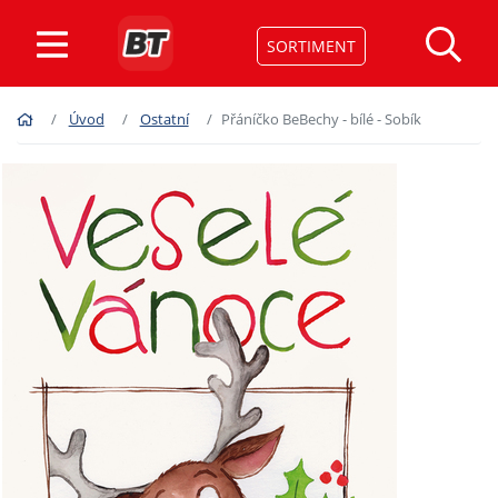
SORTIMENT
Úvod
Ostatní
Přáníčko BeBechy - bílé - Sobík