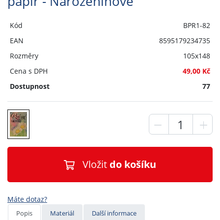
papír - Narozeninové
Kód
BPR1-82
EAN
8595179234735
Rozměry
105x148
Cena s DPH
49,00 Kč
Dostupnost
77
Vložit
do košíku
Máte dotaz?
Popis
Materiál
Další informace