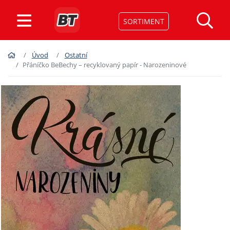
SORTIMENT
Úvod
Ostatní
Přáníčko BeBechy – recyklovaný papír - Narozeninové