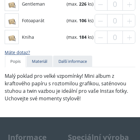
Gentleman
(max.
226
ks)
Fotoaparát
(max.
106
ks)
Kniha
(max.
184
ks)
Máte dotaz?
Popis
Materiál
Další informace
Malý poklad pro velké vzpomínky! Mini album z
kraftového papíru s roztomilou grafikou, saténovou
stuhou a twin vazbou je ideální pro vaše Instax fotky.
Uchovejte své momenty stylově!
Informace
Speciální výroba