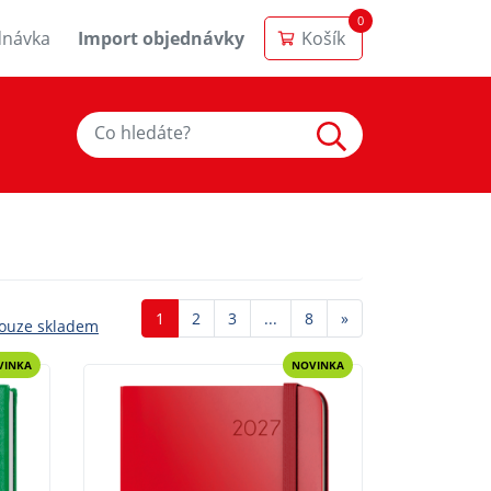
0
dnávka
Import objednávky
Košík
Další
1
2
3
...
8
»
ouze skladem
VINKA
NOVINKA