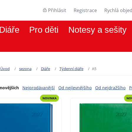
Přihlásit
Registrace
Rychlá obje
Diáře
Pro děti
Notesy a sešity
Úvod
sezona
Diáře
Týdenní diáře
A5
novějších
Nejprodávanější
Od nejlevnějšího
Od nejdražšího
P
NOVINKA
NO