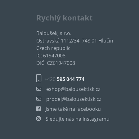
Rychlý kontakt
Baloušek, s.r.o.
Ostravská 1112/34, 748 01 Hlučín
Czech republic
IČ: 61947008
DIČ: CZ61947008
+420
595 044 774
eshop@balousektisk.cz
prodej@balousektisk.cz
Jsme také na facebooku
Sledujte nás na Instagramu