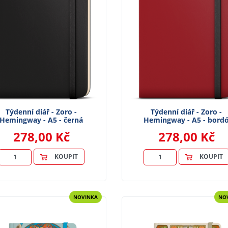
Týdenní diář - Zoro -
Týdenní diář - Zoro -
Hemingway - A5 - černá
Hemingway - A5 - bord
278,00 Kč
278,00 Kč
KOUPIT
KOUPIT
NOVINKA
NO