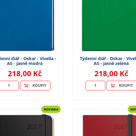
enní diář - Oskar - Vivella -
Týdenní diář - Oskar - Vivel
A5 - jasně modrá
A5 - jasně zelená
218,00 Kč
218,00 Kč
KOUPIT
KOUPIT
NOVINKA
NO