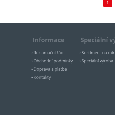
1
Informace
Speciální 
Reklamační řád
Sortiment na mír
Obchodní podmínky
Speciální výroba
Doprava a platba
Kontakty