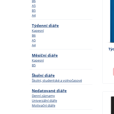
B6
A5
B5
A4
Týdenní diáře
Kapesní
B6
A5
A4
Týd
Měsíční diáře
Kapesní
B5
Školní diáře
Školní, studentské a volnočasové
Nedatované diáře
Denní záznamy
Univerzální diáře
Motivační diáře