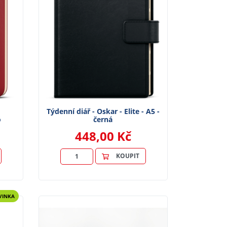
Týdenní diář - Oskar - Elite - A5 -
ó
černá
448,00 Kč
KOUPIT
VINKA