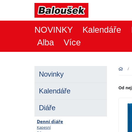
NOVINKY
Kalendáře
Alba
Více
Novinky
Od nej
Kalendáře
Diáře
Denní diáře
Kapesní