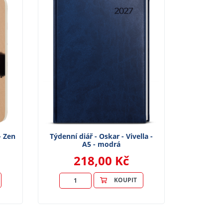
- Zen
Týdenní diář - Oskar - Vivella -
A5 - modrá
218,00 Kč
KOUPIT