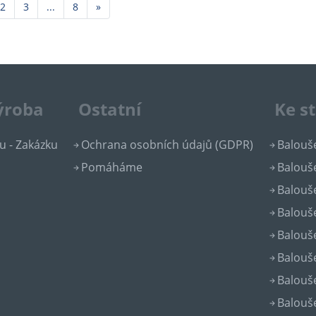
Další
2
3
...
8
»
výroba
Ostatní
Ke s
u - Zakázku
Ochrana osobních údajů (GDPR)
Balouše
Pomáháme
Balouše
Balouše
Balouše
Balouše
Balouše
Balouše
Balouše