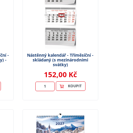
ční -
Nástěnný kalendář - Tříměsíční -
y) -
skládaný (s mezinárodními
svátky)
152,00 Kč
KOUPIT