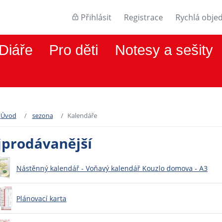
Přihlásit
Registrace
Rychlá obje
Diáře
Pro děti
Notesy a sešity
Úvod
sezona
Kalendáře
jprodávanější
Nástěnný kalendář - Voňavý kalendář Kouzlo domova - A3
Plánovací karta