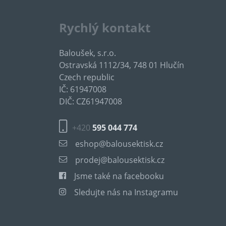
Rychlý kontakt
Baloušek, s.r.o.
Ostravská 1112/34, 748 01 Hlučín
Czech republic
IČ: 61947008
DIČ: CZ61947008
+420
595 044 774
eshop@balousektisk.cz
prodej@balousektisk.cz
Jsme také na facebooku
Sledujte nás na Instagramu