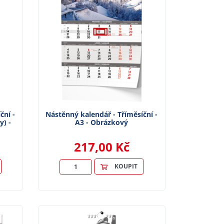
ční -
Nástěnný kalendář - Tříměsíční -
y) -
A3 - Obrázkový
217,00 Kč
KOUPIT