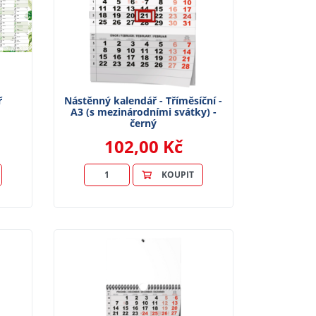
ř
Nástěnný kalendář - Tříměsíční -
A3 (s mezinárodními svátky) -
černý
102,00 Kč
KOUPIT