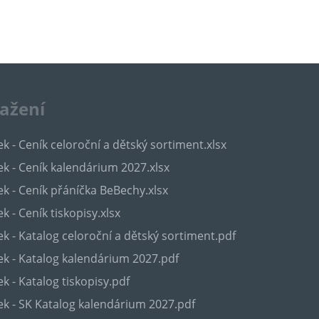
tažení
k - Ceník celoroční a dětský sortiment.xlsx
k - Ceník kalendárium 2027.xlsx
k - Ceník přáníčka BeBechy.xlsx
k - Ceník tiskopisy.xlsx
k - Katalog celoroční a dětský sortiment.pdf
k - Katalog kalendárium 2027.pdf
k - Katalog tiskopisy.pdf
k - SK Katalog kalendárium 2027.pdf