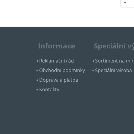
Pře
«
Informace
Speciální 
Reklamační řád
Sortiment na mír
Obchodní podmínky
Speciální výroba
Doprava a platba
Kontakty