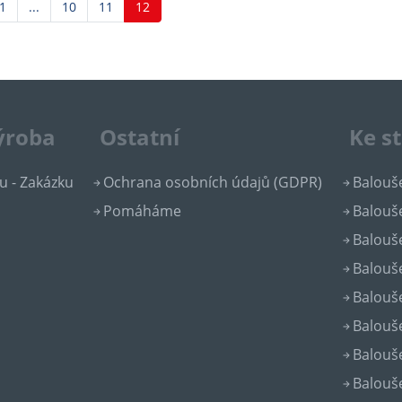
dchozí
1
...
10
11
12
výroba
Ostatní
Ke s
u - Zakázku
Ochrana osobních údajů (GDPR)
Balouše
Pomáháme
Balouše
Balouše
Balouše
Balouše
Balouše
Balouše
Balouše