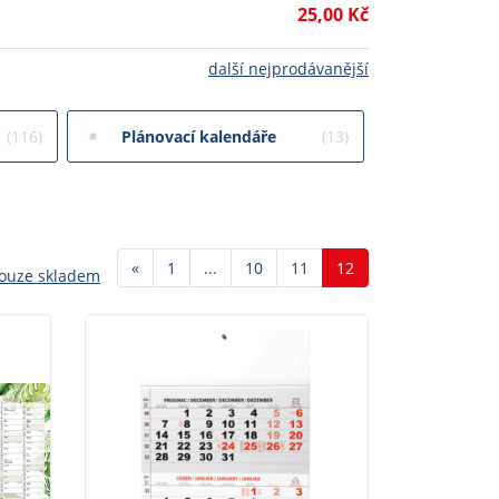
25,00 Kč
další nejprodávanější
(116)
Plánovací kalendáře
(13)
Předchozí
«
1
...
10
11
12
ouze skladem