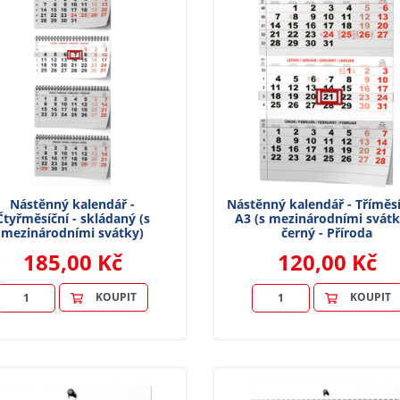
Nástěnný kalendář -
Nástěnný kalendář - Tříměsí
Čtyřměsíční - skládaný (s
A3 (s mezinárodními svátk
mezinárodními svátky)
černý - Příroda
185,00 Kč
120,00 Kč
KOUPIT
KOUPIT