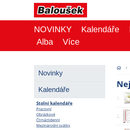
NOVINKY
Kalendáře
Alba
Více
Novinky
Ne
Kalendáře
1.
Stolní kalendáře
Pracovní
Obrázkové
2.
Čtrnáctidenní
Mezinárodní svátky