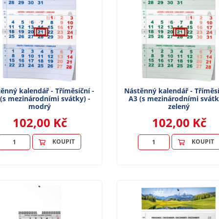
ěnný kalendář - Tříměsíční -
Nástěnný kalendář - Tříměsí
(s mezinárodními svátky) -
A3 (s mezinárodními svátk
modrý
zelený
102,00 Kč
102,00 Kč
KOUPIT
KOUPIT