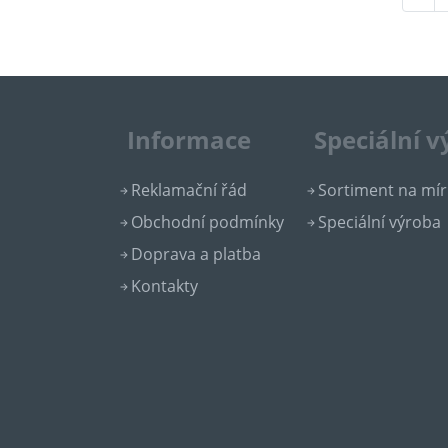
Informace
Speciální 
Reklamační řád
Sortiment na mír
Obchodní podmínky
Speciální výroba
Doprava a platba
Kontakty