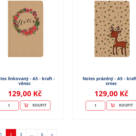
tes linkovaný - A5 - kraft -
Notes prázdný - A5 - kraft
věnec
srnec
129,00 Kč
129,00 Kč
KOUPIT
KOUPIT
dchozí
Další
1
2
3
...
6
»