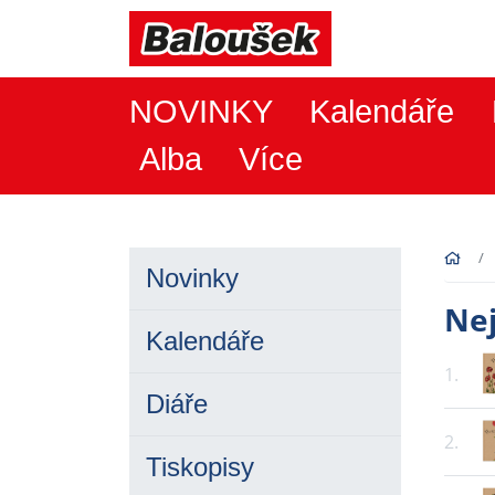
NOVINKY
Kalendáře
Alba
Více
Novinky
Ne
Kalendáře
1.
Diáře
2.
Tiskopisy