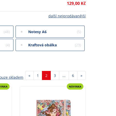
129,00 Kč
další nejprodávanější
(48)
Notesy A6
(5)
(4)
Kraftová obálka
(23)
Předchozí
Další
«
1
2
3
...
6
»
ouze skladem
VINKA
NOVINKA