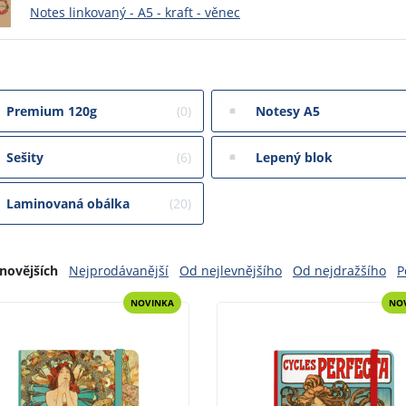
Notes linkovaný - A5 - kraft - věnec
Premium 120g
(0)
Notesy A5
Sešity
(6)
Lepený blok
Laminovaná obálka
(20)
novějších
Nejprodávanější
Od nejlevnějšího
Od nejdražšího
P
NOVINKA
NO