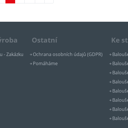
výroba
Ostatní
Ke s
u - Zakázku
Ochrana osobních údajů (GDPR)
Balouše
Pomáháme
Balouše
Balouše
Balouše
Balouše
Balouše
Balouše
Balouše