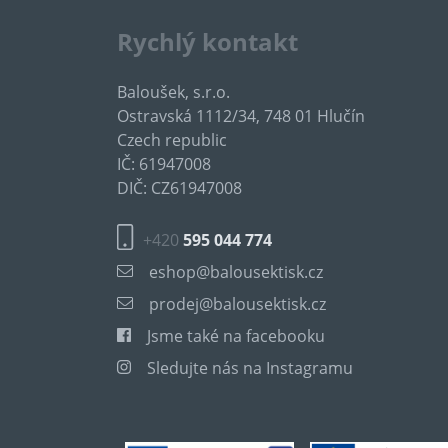
Rychlý kontakt
Baloušek, s.r.o.
Ostravská 1112/34, 748 01 Hlučín
Czech republic
IČ: 61947008
DIČ: CZ61947008
+420
595 044 774
eshop@balousektisk.cz
prodej@balousektisk.cz
Jsme také na facebooku
Sledujte nás na Instagramu