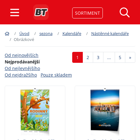
SORTIMENT
Úvod
sezona
Kalendáře
Nástěnné kalendáře
Obrázkové
Od nejnovějších
Dalš
1
2
3
...
5
»
Nejprodávanější
Od nejlevnějšího
Od nejdražšího
Pouze skladem