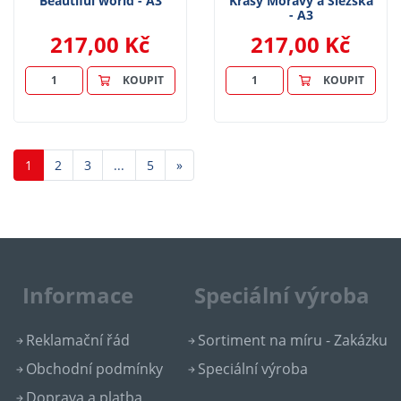
Beautiful world - A3
Krásy Moravy a Slezska
- A3
217,00 Kč
217,00 Kč
KOUPIT
KOUPIT
Další
1
2
3
...
5
»
Informace
Speciální výroba
Reklamační řád
Sortiment na míru - Zakázku
Obchodní podmínky
Speciální výroba
Doprava a platba